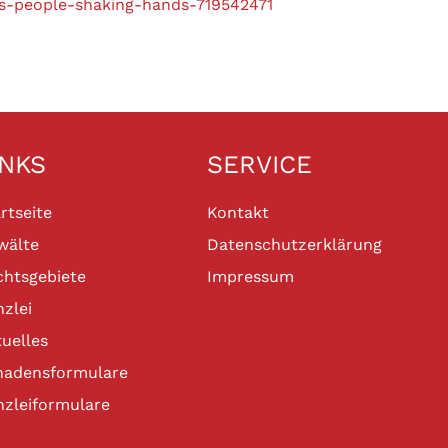
s-people-shaking-hands-719542471
INKS
SERVICE
rtseite
Kontakt
wälte
Datenschutzerklärung
chtsgebiete
Impressum
zlei
uelles
hadensformulare
nzleiformulare