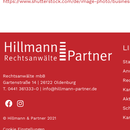
https://www.shutterstock.com/de/image-photo/busines
L
Sta
An
Rechtsanwälte mbB
Re
Gartenstraße 14 | 26122 Oldenburg
T. 0441 361333-0 | info@hillmann-partner.de
Kan
Akt
Sc
Ka
© Hillmann & Partner 2021
Cookie Einstellungen