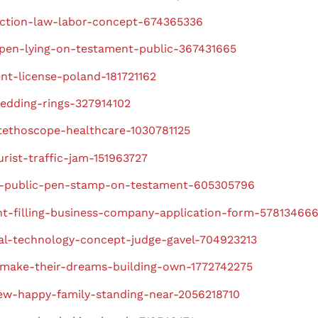
uction-law-labor-concept-674365336
pen-lying-on-testament-public-367431665
t-license-poland-181721162
edding-rings-327914102
tethoscope-healthcare-1030781125
rist-traffic-jam-151963727
s-public-pen-stamp-on-testament-605305796
nt-filling-business-company-application-form-57813466
al-technology-concept-judge-gavel-704923213
-make-their-dreams-building-own-1772742275
ew-happy-family-standing-near-2056218710