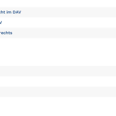
echt im DAV
V
rechts