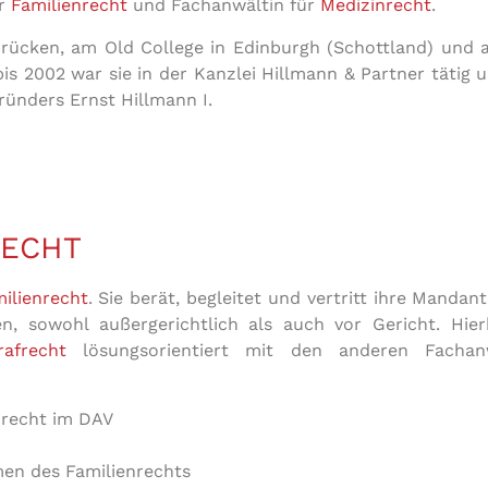
ür
Familienrecht
und Fachanwältin für
Medizinrecht
.
rbrücken, am Old College in Edinburgh (Schottland) und 
s 2002 war sie in der Kanzlei Hillmann & Partner tätig 
ründers Ernst Hillmann I.
RECHT
ilienrecht
. Sie berät, begleitet und vertritt ihre Manda
en, sowohl außergerichtlich als auch vor Gericht. Hier
rafrecht
lösungsorientiert mit den anderen Fachanw
nrecht im DAV
men des Familienrechts