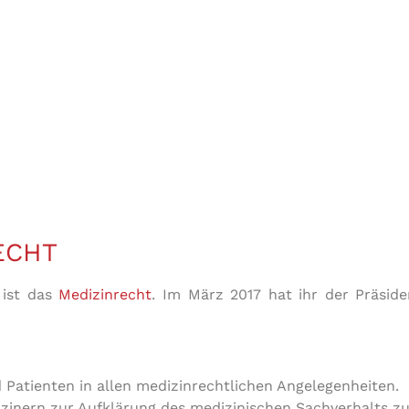
MEDIZINRECHT
MEHR DAZU
ECHT
 ist das
Medizinrecht
. Im März 2017 hat ihr der Präsid
d Patienten in allen medizinrechtlichen Angelegenheiten.
dizinern zur Aufklärung des medizinischen Sachverhalts 