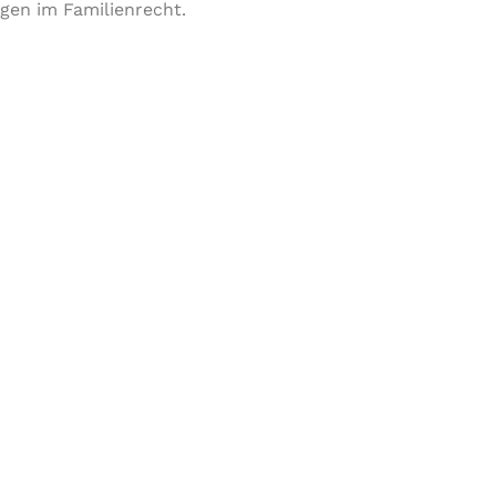
gen im Familienrecht.
FAMILIENRECHT
MEHR DAZU