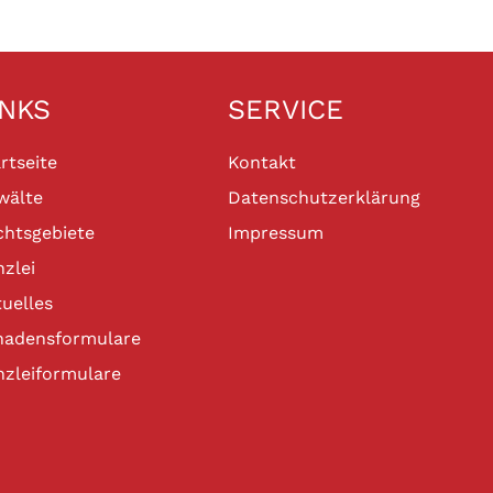
INKS
SERVICE
rtseite
Kontakt
wälte
Datenschutzerklärung
chtsgebiete
Impressum
zlei
uelles
hadensformulare
nzleiformulare